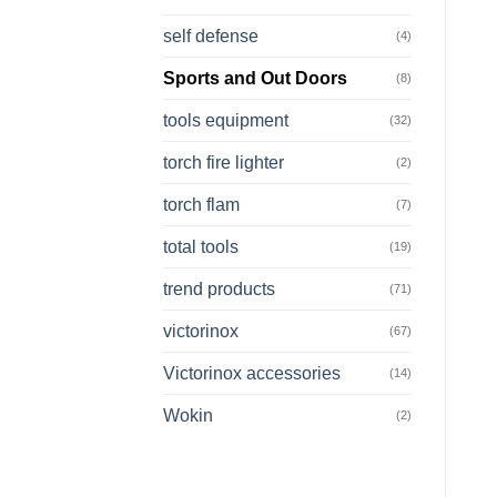
self defense
(4)
Sports and Out Doors
(8)
tools equipment
(32)
torch fire lighter
(2)
torch flam
(7)
total tools
(19)
trend products
(71)
victorinox
(67)
Victorinox accessories
(14)
Wokin
(2)