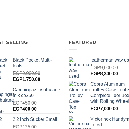
ST SELLING
FEATURED
Black Pocket Multi-
leatherman wav u
tools
EGP
9,000.00
EGP
2,000.00
Original
Curre
EGP
8,300.00
Original
Current
EGP
1,750.00
price
price
Cobra Aluminum
price
price
was:
is:
Campingaz insobutane
Trolley Case Tool 
was:
is:
EGP9,000.00.
EGP8
mix cp250
Complete Tool Box
EGP2,000.00.
EGP1,750.00.
with Rolling Wheel
EGP
450.00
Original
Current
EGP
7,000.00
EGP
400.00
price
price
Victorinox Handy
2.2 inch Sucker Small
was:
is:
in red
EGP450.00.
EGP
125.00
EGP400.00.