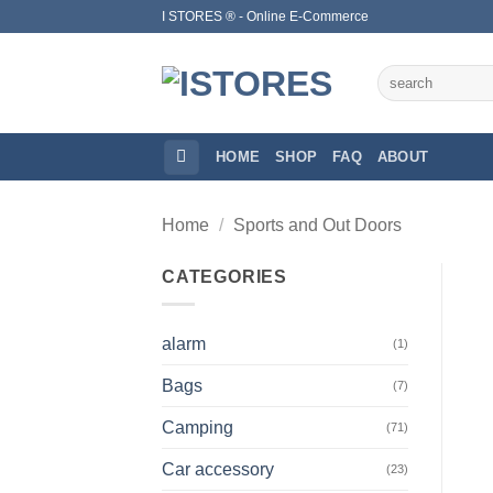
Skip
I STORES ® - Online E-Commerce
to
content
Search
for:
HOME
SHOP
FAQ
ABOUT
Home
/
Sports and Out Doors
CATEGORIES
alarm
(1)
Bags
(7)
Camping
(71)
Car accessory
(23)