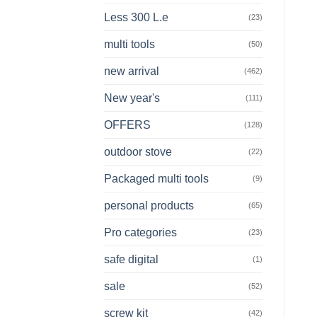
Less 300 L.e
(23)
multi tools
(50)
new arrival
(462)
New year's
(111)
OFFERS
(128)
outdoor stove
(22)
Packaged multi tools
(9)
personal products
(65)
Pro categories
(23)
safe digital
(1)
sale
(52)
screw kit
(42)