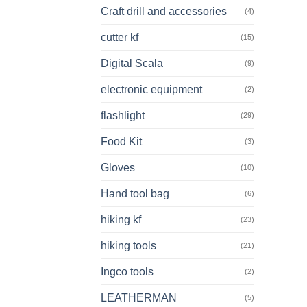
Craft drill and accessories
(4)
cutter kf
(15)
Digital Scala
(9)
electronic equipment
(2)
flashlight
(29)
Food Kit
(3)
Gloves
(10)
Hand tool bag
(6)
hiking kf
(23)
hiking tools
(21)
Ingco tools
(2)
LEATHERMAN
(5)