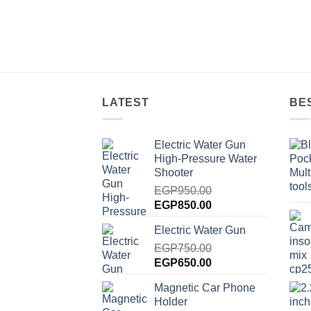
LATEST
BE
Electric Water Gun
High-Pressure Water
Shooter
EGP
950.00
Original
Current
EGP
850.00
price
price
Electric Water Gun
was:
is:
EGP950.00.
EGP
750.00
EGP850.00.
Original
Current
EGP
650.00
price
price
Magnetic Car Phone
was:
is:
Holder
EGP750.00.
EGP650.00.