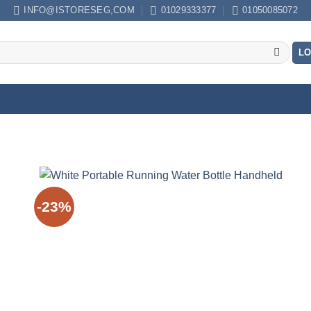
INFO@ISTORESEG,COM
01029333377
01050085072
LO
-23%