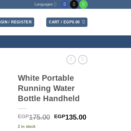
Languages
GIN / REGISTER
CART /
EGP
0.00
White Portable
Running Water
Bottle Handheld
Original
Current
175.00
135.00
EGP
EGP
price
price
2 in stock
was:
is: