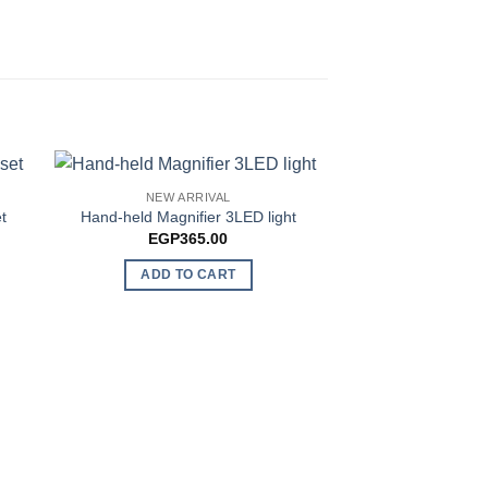
NEW ARRIVAL
-10%
t
Hand-held Magnifier 3LED light
EGP
365.00
ADD TO CART
DIGITAL
Horizon MH-338 “
precision scale,