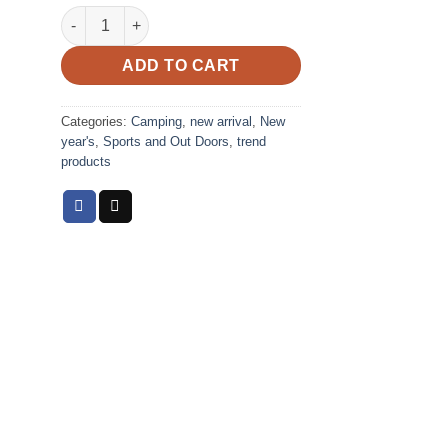
White Portable Running Water Bottle Handheld quantity
EGP175.00.
EGP135.00.
ADD TO CART
Categories:
Camping
,
new arrival
,
New
year's
,
Sports and Out Doors
,
trend
products