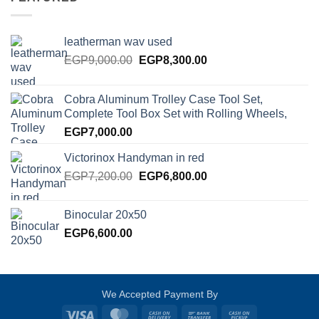
leatherman wav used
Original
Current
EGP
9,000.00
EGP
8,300.00
price
price
was:
is:
Cobra Aluminum Trolley Case Tool Set,
EGP9,000.00.
EGP8,300.00.
Complete Tool Box Set with Rolling Wheels,
EGP
7,000.00
Victorinox Handyman in red
Original
Current
EGP
7,200.00
EGP
6,800.00
price
price
was:
is:
Binocular 20x50
EGP7,200.00.
EGP6,800.00.
EGP
6,600.00
We Accepted Payment By
Visa
MasterCard
Cash
Bank
Cash