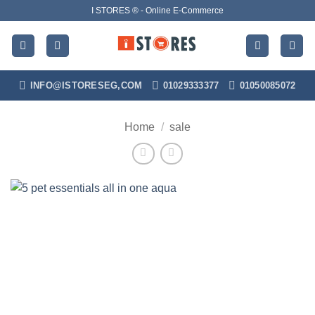
Skip
I STORES ® - Online E-Commerce
to
content
INFO@ISTORESEG,COM
01029333377
01050085072
Home
/
sale