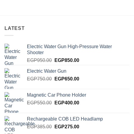
LATEST
Electric Water Gun High-Pressure Water
Shooter
Original
Current
EGP
950.00
EGP
850.00
price
price
Electric Water Gun
was:
is:
Original
Current
EGP
750.00
EGP950.00.
EGP
650.00
EGP850.00.
price
price
was:
is:
Magnetic Car Phone Holder
EGP750.00.
EGP650.00.
Original
Current
EGP
550.00
EGP
400.00
price
price
was:
is:
Rechargeable COB LED Headlamp
EGP550.00.
EGP400.00.
Original
Current
EGP
385.00
EGP
275.00
price
price