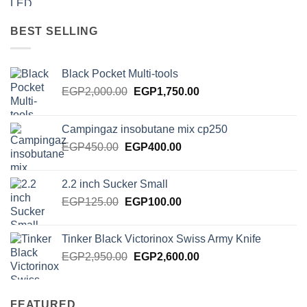
was:
is:
EGP385.00.
EGP275.00.
BEST SELLING
Black Pocket Multi-tools
Original
Current
EGP
2,000.00
EGP
1,750.00
price
price
was:
is:
Campingaz insobutane mix cp250
EGP2,000.00.
EGP1,750.00.
Original
Current
EGP
450.00
EGP
400.00
price
price
was:
is:
2.2 inch Sucker Small
EGP450.00.
EGP400.00.
Original
Current
EGP
125.00
EGP
100.00
price
price
was:
is:
Tinker Black Victorinox Swiss Army Knife
EGP125.00.
EGP100.00.
Original
Current
EGP
2,950.00
EGP
2,600.00
price
price
was:
is:
EGP2,950.00.
EGP2,600.00.
FEATURED